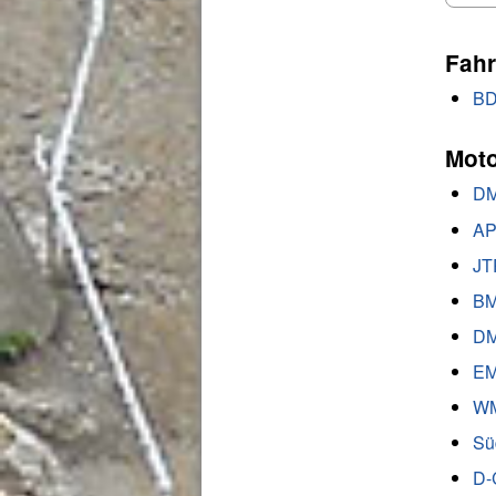
Fahr
BD
Moto
DM
AP
JT
BM
DM
EM
WM
Sü
D-