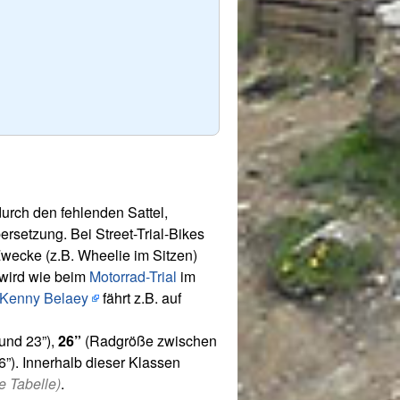
durch den fehlenden Sattel,
rsetzung. Bei Street-Trial-Bikes
Zwecke (z.B. Wheelie im Sitzen)
 wird wie beim
Motorrad-Trial
im
Kenny Belaey
fährt z.B. auf
und 23”),
26”
(Radgröße zwischen
”). Innerhalb dieser Klassen
e Tabelle)
.