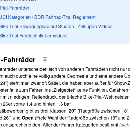
Trial-Fahrräder
UCI Kategorien / BDR Fahrrad-Trial Reglement
Bike-Trial Bewegungsablauf Studien · Zeitlupen Videos
Bike-Trial Fahrtechnik Lernvideos
l-Fahrräder
Fahrräder unterscheiden sich von anderen Fahrrädern nicht nur 
n auch durch eine völlig andere Geometrie und eine andere Übe
 24”) sieht man zwar oft Sättel, die haben aber außer für Show-
stenfalls zum Fahren ins „Zielgebiet“ keine Funktion. Gefahren
 mit niedrigem Reifendruck, der 8-fache Bike-Trial-Weltmeister
 26er vorne 1,4 und hinten 1,6 bar.
ttbewerben gibt es drei Klassen:
20”
(Radgröße zwischen 18” 
d 26”) und
Open
(Freie Wahl der Radgröße zwischen 18” und 26
 entsprechend dem Alter der Fahrer Kategorien bestimmt
(sieh