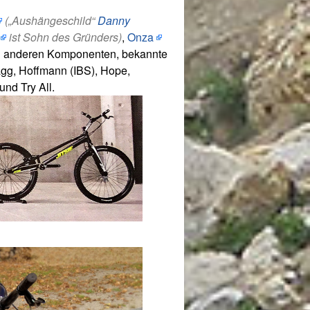
(„Aushängeschild“
Danny
ist Sohn des Gründers)
,
Onza
nd anderen Komponenten, bekannte
agg, Hoffmann (IBS), Hope,
und Try All.