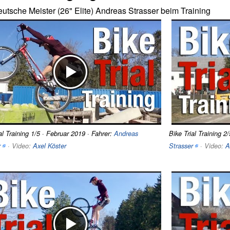
utsche Meister (26" Elite) Andreas Strasser beim Training
al Training 1/5 · Februar 2019 · Fahrer:
Andreas
Bike Trial Training 2
r
· Video:
Axel Köster
Strasser
· Video:
A