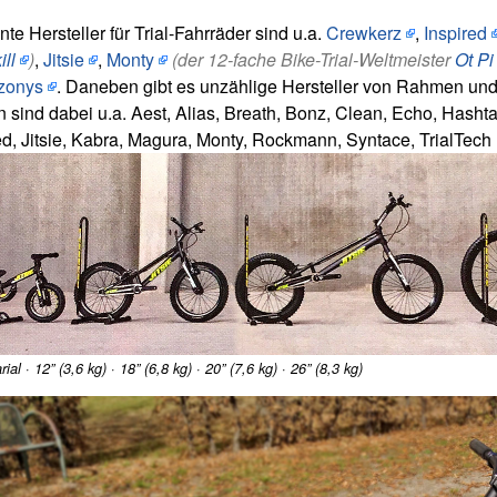
te Hersteller für Trial-Fahrräder sind u.a.
Crewkerz
,
Inspired
ll
)
,
Jitsie
,
Monty
(der 12-fache Bike-Trial-Weltmeister
Ot Pi
zonys
. Daneben gibt es unzählige Hersteller von Rahmen u
sind dabei u.a. Aest, Alias, Breath, Bonz, Clean, Echo, Hasht
ed, Jitsie, Kabra, Magura, Monty, Rockmann, Syntace, TrialTech 
rial · 12” (3,6 kg) · 18” (6,8 kg) · 20” (7,6 kg) · 26” (8,3 kg)