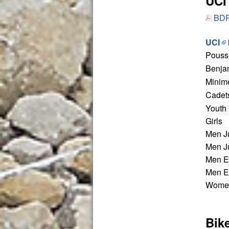
UCI
BDR
UCI
Pouss
Benja
Minim
Cadet
Youth 
Girls
Men J
Men J
Men El
Men El
Women
Bik