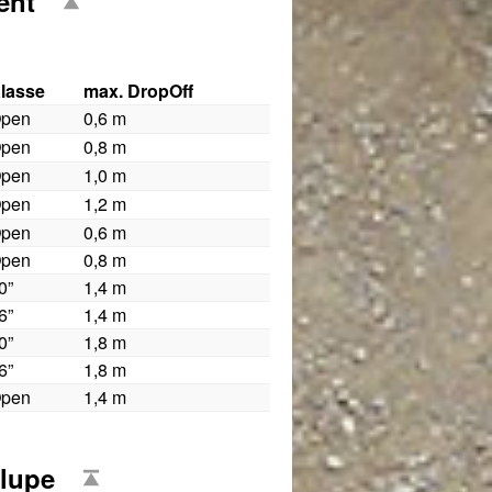
ent
lasse
max. DropOff
pen
0,6 m
pen
0,8 m
pen
1,0 m
pen
1,2 m
pen
0,6 m
pen
0,8 m
0”
1,4 m
6”
1,4 m
0”
1,8 m
6”
1,8 m
pen
1,4 m
tlupe