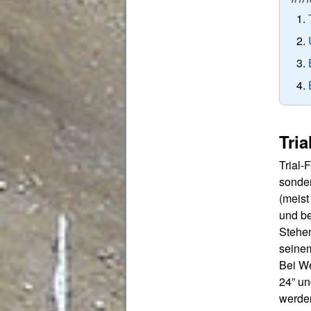
Tria
Trial-
sonder
(meist
und be
Stehen
seinem
Bei We
24” un
werden