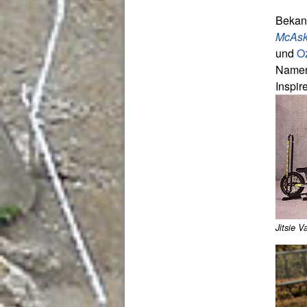
Bekann
McAski
und
O
Namen 
Inspir
Jitsie Va