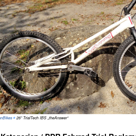
nnBikes
26” TrialTech IBS „theAnswer“