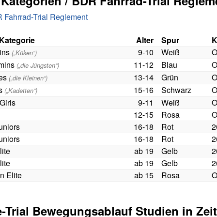
 Kategorien / BDR Fahrrad-Trial Reglem
 Fahrrad-Trial Reglement
Kategorie
Alter
Spur
K
ins
9-10
Weiß
O
(„Küken“)
mins
11-12
Blau
O
(„die Jüngsten“)
es
13-14
Grün
O
(„die Kleinen“)
s
15-16
Schwarz
O
(„Kadetten“)
Girls
9-11
Weiß
O
12-15
Rosa
O
uniors
16-18
Rot
2
uniors
16-18
Rot
2
ite
ab 19
Gelb
2
ite
ab 19
Gelb
2
 Elite
ab 15
Rosa
O
e-Trial Bewegungsablauf Studien in Zei